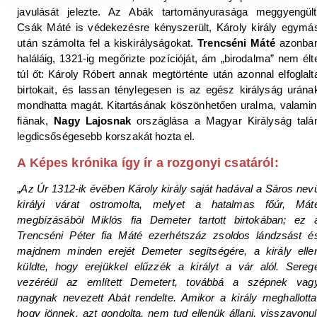
javulását jelezte. Az Abák tartományurasága meggyengült
Csák Máté is védekezésre kényszerült, Károly király egymá
után számolta fel a kiskirályságokat.
Trencséni Máté
azonba
haláláig, 1321-ig megőrizte pozícióját, ám „birodalma” nem élt
túl őt: Károly Róbert annak megtörténte után azonnal elfoglalt
birtokait, és lassan ténylegesen is az egész királyság urána
mondhatta magát. Kitartásának köszönhetően uralma, valamin
fiának,
Nagy Lajosnak
országlása a Magyar Királyság talá
legdicsőségesebb korszakát hozta el.
A Képes krónika így ír a rozgonyi csatáról:
„
Az Úr 1312-ik évében Károly király saját hadával a Sáros nev
királyi várat ostromolta, melyet a hatalmas főúr, Mát
megbízásából Miklós fia Demeter tartott birtokában; ez 
Trencséni Péter fia Máté ezerhétszáz zsoldos lándzsást é
majdnem minden erejét Demeter segítségére, a király elle
küldte, hogy erejükkel elűzzék a királyt a vár alól. Sereg
vezéréül az említett Demetert, továbbá a szépnek vag
nagynak nevezett Abát rendelte. Amikor a király meghallotta
hogy jönnek, azt gondolta, nem tud ellenük állani, visszavonul