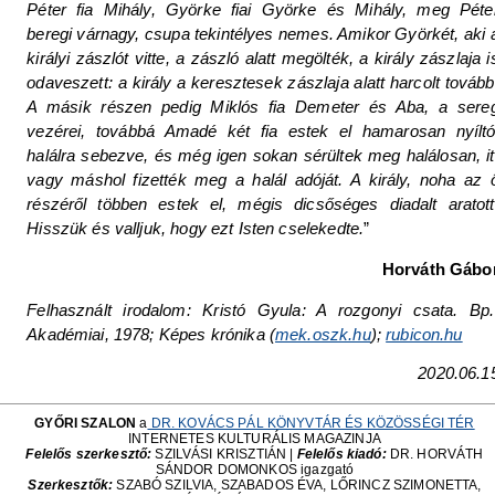
Péter fia Mihály, Györke fiai Györke és Mihály, meg Péte
beregi várnagy, csupa tekintélyes nemes. Amikor Györkét, aki 
királyi zászlót vitte, a zászló alatt megölték, a király zászlaja i
odaveszett: a király a keresztesek zászlaja alatt harcolt tovább
A másik részen pedig Miklós fia Demeter és Aba, a sere
vezérei, továbbá Amadé két fia estek el hamarosan nyíltó
halálra sebezve, és még igen sokan sérültek meg halálosan, it
vagy máshol fizették meg a halál adóját. A király, noha az 
részéről többen estek el, mégis dicsőséges diadalt aratott
Hisszük és valljuk, hogy ezt Isten cselekedte.
”
Horváth Gábo
Felhasznált irodalom: Kristó Gyula: A rozgonyi csata. Bp.
Akadémiai, 1978; Képes krónika (
mek.oszk.hu
);
rubicon.hu
2020.06.1
GYŐRI SZALON
a
DR. KOVÁCS PÁL KÖNYVTÁR ÉS KÖZÖSSÉGI TÉR
INTERNETES KULTURÁLIS MAGAZINJA
Felelős szerkesztő:
SZILVÁSI KRISZTIÁN |
Felelős kiadó:
DR. HORVÁTH
SÁNDOR DOMONKOS igazgató
Szerkesztők:
SZABÓ SZILVIA, SZABADOS ÉVA, LŐRINCZ SZIMONETTA,