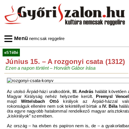
Menü
nemcsak reggelire
eSTéBé
Június 15. – A rozgonyi csata (1312)
Ezen a napon történt ‒ Horváth Gábor írása
Az utolsó Árpád-házi uralkodónk,
III. András
halálát követően 
Magyar Királyság nehéz helyzetbe került.
Premysl Vencel
majd
Wittelsbach Ottó
királyok az Árpád-házzal val
rokonságuk ellenére nem sok tekintéllyel bírtak a
IV. Béla
halál
óta egyre nagyobb hatalommal rendelkező magyar arisztokrat
„kiskirályok” szemében.
Az ország – ha elvben és papíron nem is, de – a gyakorlatba