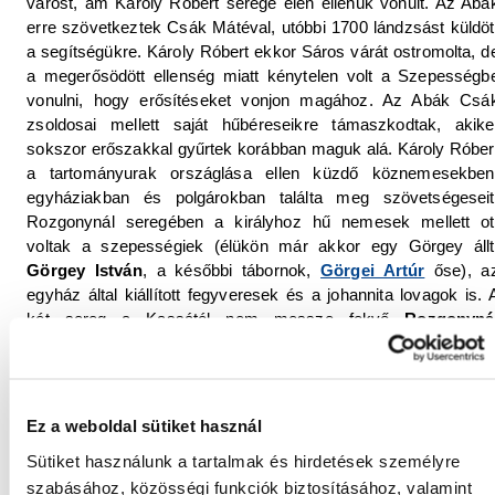
várost, ám Károly Róbert serege élén ellenük vonult. Az Abá
erre szövetkeztek Csák Mátéval, utóbbi 1700 lándzsást küldöt
a segítségükre. Károly Róbert ekkor Sáros várát ostromolta, d
a megerősödött ellenség miatt kénytelen volt a Szepességb
vonulni, hogy erősítéseket vonjon magához. Az Abák Csá
zsoldosai mellett saját hűbéreseikre támaszkodtak, akike
sokszor erőszakkal gyűrtek korábban maguk alá. Károly Róber
a tartományurak országlása ellen küzdő köznemesekben
egyháziakban és polgárokban találta meg szövetségeseit
Rozgonynál seregében a királyhoz hű nemesek mellett ot
voltak a szepességiek (élükön már akkor egy Görgey állt
Görgey István
, a későbbi tábornok,
Görgei Artúr
őse), a
egyház által kiállított fegyveresek és a johannita lovagok is. 
két sereg a Kassától nem messze fekvő
Rozgonyná
találkozott 1312. június 15-én
. A csatáról túl sok leírásun
nem maradt fenn, bár némileg jobb a helyzet, mint a korsza
egyéb katonai eseményeit illetően. A
Képes krónik
meglehetősen hosszan ír róla, és oklevelekből ki lehet színezn
Ez a weboldal sütiket használ
ezt a képet.
Sütiket használunk a tartalmak és hirdetések személyre
Úgy tűnik, hogy az Abák seregét vezető
Balassa Demete
szabásához, közösségi funkciók biztosításához, valamint