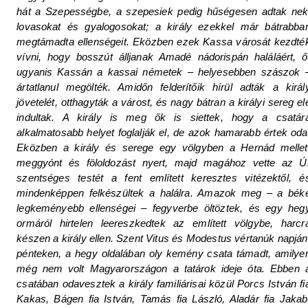
hát a Szepességbe, a szepesiek pedig hűségesen adtak nek
lovasokat és gyalogosokat; a király ezekkel már bátrabba
megtámadta ellenségeit. Eközben ezek Kassa városát kezdté
vívni, hogy bosszút álljanak Amadé nádorispán haláláért, ő
ugyanis Kassán a kassai németek – helyesebben szászok 
ártatlanul megölték. Amidőn felderítőik hírül adták a királ
jövetelét, otthagyták a várost, és nagy bátran a királyi sereg el
indultak. A király is meg ők is siettek, hogy a csatár
alkalmatosabb helyet foglalják el, de azok hamarabb értek oda
Eközben a király és serege egy völgyben a Hernád mellet
meggyónt és föloldozást nyert, majd magához vette az Ú
szentséges testét a fent említett keresztes vitézektől, é
mindenképpen felkészültek a halálra. Amazok meg – a bék
legkeményebb ellenségei – fegyverbe öltöztek, és egy heg
ormáról hirtelen leereszkedtek az említett völgybe, harcr
készen a király ellen. Szent Vitus és Modestus vértanúk napján
pénteken, a hegy oldalában oly kemény csata támadt, amilye
még nem volt Magyarországon a tatárok ideje óta. Ebben 
csatában odavesztek a király familiárisai közül Porcs István fi
Kakas, Bágen fia István, Tamás fia László, Aladár fia Jakab