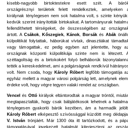
kisebb-nagyobb birtoktestekre esett szét. A báró
országrésznyi területek felett rendelkeztek, amelyeken 
királynak ténylegesen nem sok hatalma volt, s szinte kényük
kedvük szerint irányították birtokaikat. A tartományurak hatalm
fellendíthetett térségeket, de összességében az országna
ártott. A
Csákok
,
Kőszegiek
,
Kánok
,
Borsák
és
Abák
önáll
külpolitikát folytattak, háborúkat vívtak, dinasztiákat támadta
vagy támogattak, ez pedig egyben azt jelentette, hogy a
országnak központi külpolitikája szinte nem is létezett. 
széttagoltság és a birtokokért folyó belháborúk bizonytalann
tették a kereskedelmet, ami a polgárságnak rendkívül hátrányo
volt. Nem csoda, hogy
Károly Róbert
legfőbb támogatója a
egyház mellett a magyar városi polgárság lett, amelynek elem
érdeke volt, hogy végre tegyen valaki rendet az országban.
Vencel
és
Ottó
királyok eltántorodtak a magyar tróntól, miutá
megtapasztalták, hogy csak bábjátékosok lehetnek a hatalma
ténylegesen gyakorló bárók kezében, ám a harmadik jelölt
Károly Róbert
elképesztő szívóssággal küzdött meg dédapja
V. István
trónjáért. Már 1300 óta itt tartózkodott, és a páp
támogatásával igyekezett hatalmát kiterjeszteni az orszá