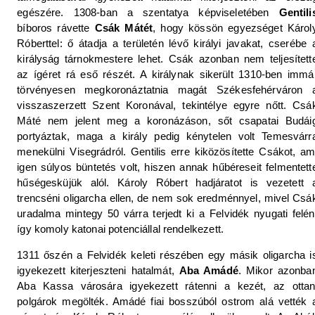
egészére. 1308-ban a szentatya képviseletében
Gentili
bíboros rávette
Csák Mátét
, hogy kössön egyezséget Károl
Róberttel: ő átadja a területén lévő királyi javakat, cserébe 
királyság tárnokmestere lehet. Csák azonban nem teljesített
az ígéret rá eső részét. A királynak sikerült 1310-ben immá
törvényesen megkoronáztatnia magát Székesfehérváron 
visszaszerzett Szent Koronával, tekintélye egyre nőtt. Csá
Máté nem jelent meg a koronázáson, sőt csapatai Budái
portyáztak, maga a király pedig kénytelen volt Temesvárr
menekülni Visegrádról. Gentilis erre kiközösítette Csákot, am
igen súlyos büntetés volt, hiszen annak hűbéreseit felmentett
hűségesküjük alól. Károly Róbert hadjáratot is vezetett 
trencséni oligarcha ellen, de nem sok eredménnyel, mivel Csá
uradalma mintegy 50 várra terjedt ki a Felvidék nyugati felén
így komoly katonai potenciállal rendelkezett.
1311 őszén a Felvidék keleti részében egy másik oligarcha i
igyekezett kiterjeszteni hatalmát,
Aba Amádé
. Mikor azonba
Aba Kassa városára igyekezett rátenni a kezét, az ottan
polgárok megölték. Amádé fiai bosszúból ostrom alá vették 