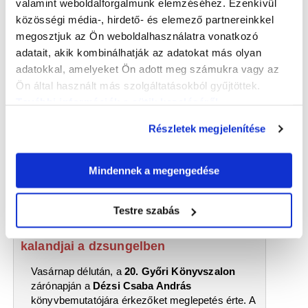
két könyv bemutatására is sor került:
Cs. Varga
valamint weboldalforgalmunk elemzéséhez. Ezenkívül
István
Kölcsey-kötetét „Nyújts feléje védő
közösségi média-, hirdető- és elemező partnereinkkel
kart…”
címmel és a
Keller Péter
szerkesztette
megosztjuk az Ön weboldalhasználatra vonatkozó
A Nemzeti Szalóny és más – Válogatás a
adatait, akik kombinálhatják az adatokat más olyan
szőlősgyöröki Göre Gábor
adatokkal, amelyeket Ön adott meg számukra vagy az
Humorkonferenciák előadásaiból
című
Ön által használt más szolgáltatásokból gyűjtöttek.
kiadványt ismerhettük meg.
Dr. Horváth József
,
a győri könyvtár igazgatóhelyettese beszélgetett
További információk a sütik kezeléséről
.
a szerzőkkel.
Részletek megjelenítése
Mindennek a megengedése
Testre szabás
2021.11.25
Dézsi Csaba András: Gerzson és Panka
kalandjai a dzsungelben
Vasárnap délután, a
20. Győri Könyvszalon
zárónapján a
Dézsi Csaba András
könyvbemutatójára érkezőket meglepetés érte. A