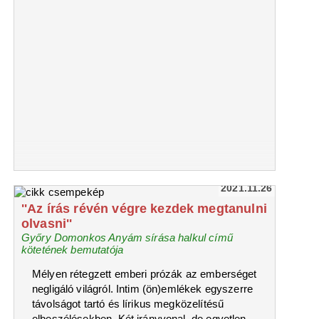
2021.11.26
''Az írás révén végre kezdek megtanulni
olvasni''
Győry Domonkos Anyám sírása halkul című
kötetének bemutatója
Mélyen rétegzett emberi prózák az emberséget
negligáló világról. Intim (ön)emlékek egyszerre
távolságot tartó és lírikus megközelítésű
elbeszélésekben. Két irányvonal, de egyetlen