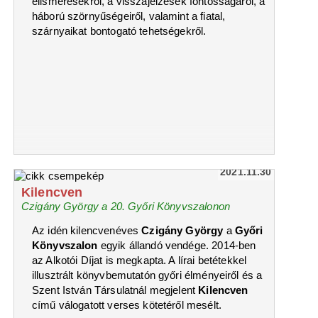
elismerésekről, a visszajelzések fontosságáról, a
háború szörnyűségeiről, valamint a fiatal,
szárnyaikat bontogató tehetségekről.
2021.11.30
Kilencven
Czigány György a 20. Győri Könyvszalonon
Az idén kilencvenéves
Czigány György
a
Győri
Könyvszalon
egyik állandó vendége. 2014-ben
az Alkotói Díjat is megkapta. A lírai betétekkel
illusztrált könyvbemutatón győri élményeiről és a
Szent István Társulatnál megjelent
Kilencven
című válogatott verses kötetéről mesélt.