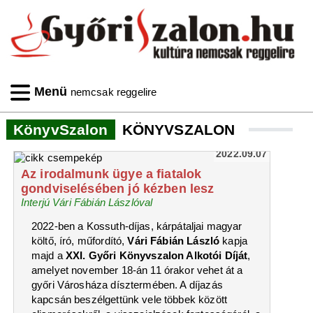
Menü
nemcsak reggelire
KönyvSzalon
KÖNYVSZALON
2022.09.07
Az irodalmunk ügye a fiatalok
gondviselésében jó kézben lesz
Interjú Vári Fábián Lászlóval
2022-ben a Kossuth-díjas, kárpátaljai magyar
költő, író, műfordító,
Vári Fábián László
kapja
majd a
XXI. Győri Könyvszalon Alkotói Díját
,
amelyet november 18-án 11 órakor vehet át a
győri Városháza dísztermében. A díjazás
kapcsán beszélgettünk vele többek között