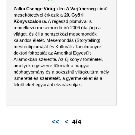
Zalka Csenge Virág
idén
A Varjúherceg
című
mesekötetével érkezik a
20. Győri
Könyvszalonra
. A régészdiplomával is
rendelkező mesemondó-író 2006 óta járja a
világot, és éli a nemzetközi mesemondók
kalandos életét. Mesemondás (Storytelling)
mesterdiplomáját és Kulturális Tanulmányok
doktori fokozatát az Amerikai Egyesült
Államokban szerezte. Az új könyv történetei,
amelyek egyszerre tükrözik a magyar
néphagyomány és a sokszínű világkultúra mély
ismeretét és szeretetét, a gyermekeket és a
felnőtteket egyaránt elvarázsolják.
<<
<
4/4