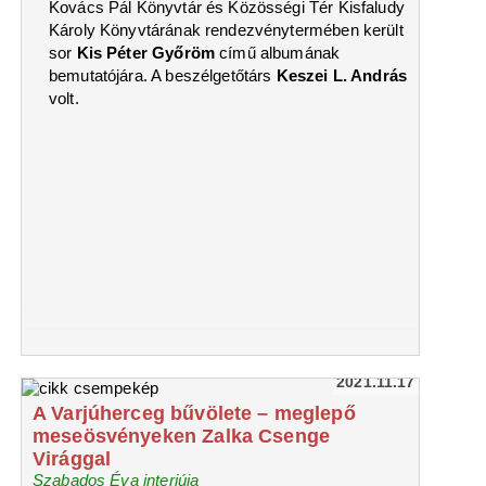
Kovács Pál Könyvtár és Közösségi Tér Kisfaludy
Károly Könyvtárának rendezvénytermében került
sor
Kis Péter Győröm
című albumának
bemutatójára. A beszélgetőtárs
Keszei L. András
volt.
2021.11.17
A Varjúherceg bűvölete – meglepő
meseösvényeken Zalka Csenge
Virággal
Szabados Éva interjúja