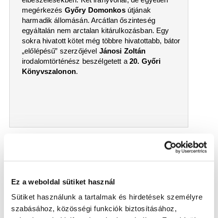
megérkezés
Győry Domonkos
útjának
harmadik állomásán. Arcátlan őszinteség
egyáltalán nem arctalan kitárulkozásban. Egy
sokra hivatott kötet még többre hivatottabb, bátor
„előlépésű” szerzőjével
Jánosi Zoltán
irodalomtörténész beszélgetett a
20. Győri
Könyvszalonon
.
2021.11.26
„Nyújts feléje védő kart…” és A
Nemzeti Szalóny és más
Cs. Varga István és Keller Péter köteteinek
bemutatói
Ez a weboldal sütiket használ
Sütiket használunk a tartalmak és hirdetések személyre
A
20. Győri Könyvszalon
második napján, a
Kisfaludy Károly Könyvtárban 17 órai kezdettel
szabásához, közösségi funkciók biztosításához,