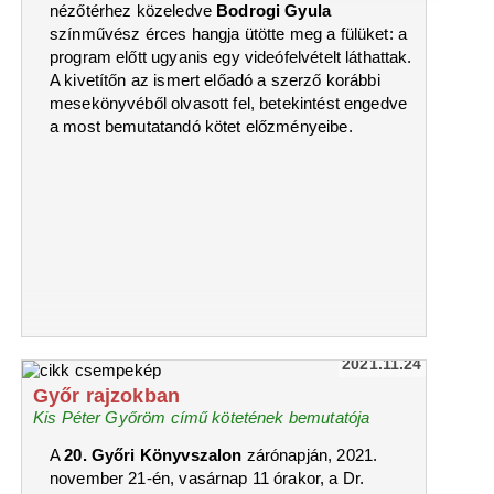
nézőtérhez közeledve
Bodrogi Gyula
színművész érces hangja ütötte meg a fülüket: a
program előtt ugyanis egy videófelvételt láthattak.
A kivetítőn az ismert előadó a szerző korábbi
mesekönyvéből olvasott fel, betekintést engedve
a most bemutatandó kötet előzményeibe.
2021.11.24
Győr rajzokban
Kis Péter Győröm című kötetének bemutatója
A
20. Győri Könyvszalon
zárónapján, 2021.
november 21-én, vasárnap 11 órakor, a Dr.