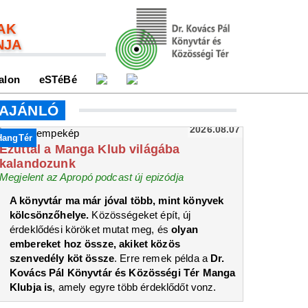
AK
NJA
alon
eSTéBé
AJÁNLÓ
2026.08.07
HangTér
Ezúttal a Manga Klub világába
kalandozunk
Megjelent az Apropó podcast új epizódja
A könyvtár ma már jóval több, mint könyvek
kölcsönzőhelye.
Közösségeket épít, új
érdeklődési köröket mutat meg, és
olyan
embereket hoz össze, akiket közös
szenvedély köt össze
. Erre remek példa a
Dr.
Kovács Pál Könyvtár és Közösségi Tér Manga
Klubja is
, amely egyre több érdeklődőt vonz.