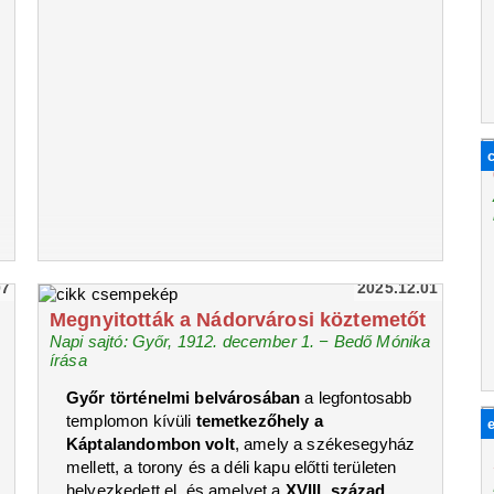
07
2025.12.01
Megnyitották a Nádorvárosi köztemetőt
Napi sajtó: Győr, 1912. december 1. − Bedő Mónika
írása
Győr történelmi belvárosában
a legfontosabb
templomon kívüli
temetkezőhely a
Káptalandombon volt
, amely a székesegyház
mellett, a torony és a déli kapu előtti területen
helyezkedett el, és amelyet a
XVIII. század