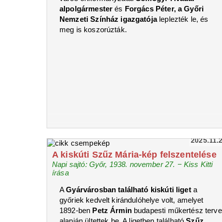
alpolgármester
és
Forgács Péter, a Győri
Nemzeti Színház igazgatója
leplezték le, és
meg is koszorúzták.
2025.11.
A kiskúti Szűz Mária-kép felszentelése
Napi sajtó: Győr, 1938. november 27. − Kiss Kitti
írása
A
Gyárvárosban található kiskúti liget
a
győriek kedvelt kirándulóhelye volt, amelyet
1892-ben
Petz Ármin
budapesti műkertész terve
alapján ültettek be. A ligetben található
Szűz