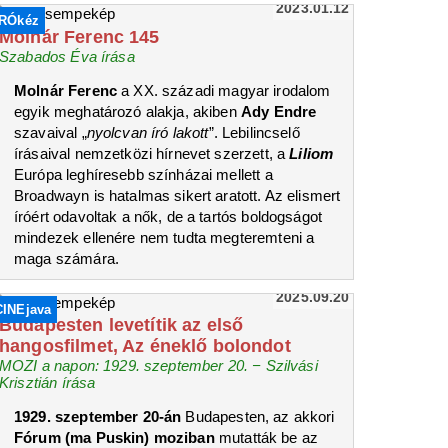
2023.01.12
ÍRÓkéz
Molnár Ferenc 145
Szabados Éva írása
Molnár Ferenc
a XX. századi magyar irodalom
egyik meghatározó alakja, akiben
Ady Endre
szavaival „
nyolcvan író lakott
”. Lebilincselő
írásaival nemzetközi hírnevet szerzett, a
Liliom
Európa leghíresebb színházai mellett a
Broadwayn is hatalmas sikert aratott. Az elismert
íróért odavoltak a nők, de a tartós boldogságot
mindezek ellenére nem tudta megteremteni a
maga számára.
2025.09.20
CINEjava
Budapesten levetítik az első
hangosfilmet, Az éneklő bolondot
MOZI a napon: 1929. szeptember 20. − Szilvási
Krisztián írása
1929. szeptember 20-án
Budapesten, az akkori
Fórum (ma Puskin) moziban
mutatták be az