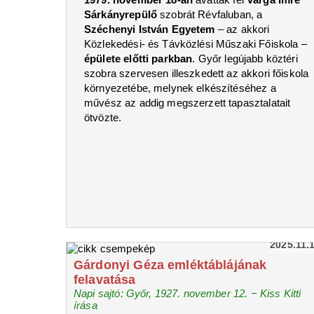
Sárkányrepülő
szobrát Révfaluban, a
Széchenyi István Egyetem
– az akkori
Közlekedési- és Távközlési Műszaki Főiskola –
épülete előtti parkban
. Győr legújabb köztéri
szobra szervesen illeszkedett az akkori főiskola
környezetébe, melynek elkészítéséhez a
művész az addig megszerzett tapasztalatait
ötvözte.
2025.11.
Gárdonyi Géza emléktáblájának
felavatása
Napi sajtó: Győr, 1927. november 12. − Kiss Kitti
írása