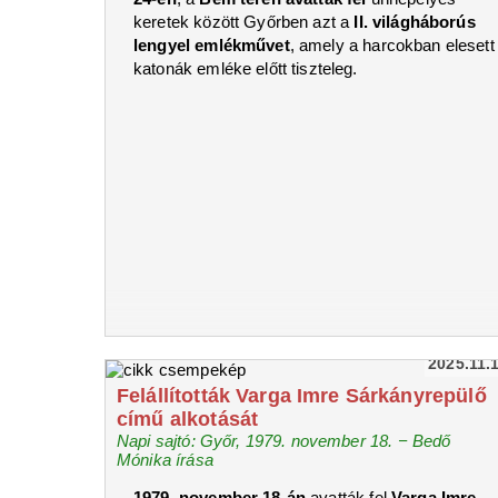
keretek között Győrben azt a
II. világháborús
lengyel emlékművet
, amely a harcokban elesett
katonák emléke előtt tiszteleg.
2025.11.
Felállították Varga Imre Sárkányrepülő
című alkotását
Napi sajtó: Győr, 1979. november 18. − Bedő
Mónika írása
1979. november 18-án
avatták fel
Varga Imre