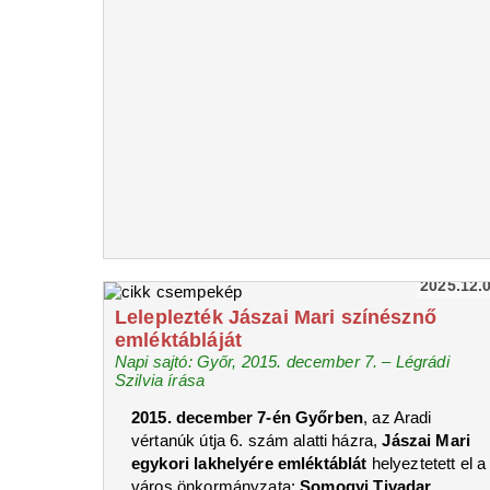
2025.12.
Leleplezték Jászai Mari színésznő
emléktábláját
Napi sajtó: Győr, 2015. december 7. – Légrádi
Szilvia írása
2015. december 7-én Győrben
, az Aradi
vértanúk útja 6. szám alatti házra,
Jászai Mari
egykori lakhelyére emléktáblát
helyeztetett el a
város önkormányzata:
Somogyi Tivadar