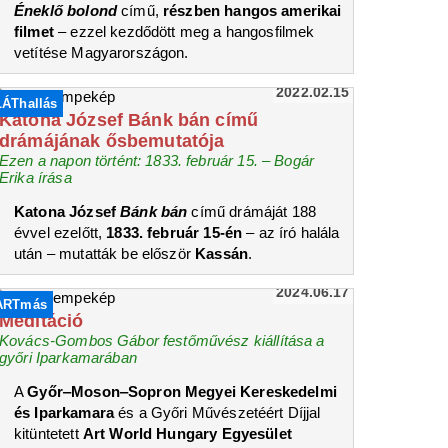
Éneklő bolond
című,
részben hangos amerikai
filmet
– ezzel kezdődött meg a hangosfilmek
vetítése Magyarországon.
2022.02.15
LÁThallás
Katona József Bánk bán című
drámájának ősbemutatója
Ezen a napon történt: 1833. február 15. – Bogár
Erika írása
Katona József
Bánk bán
című drámáját 188
évvel ezelőtt,
1833. február 15-én
– az író halála
után – mutatták be először
Kassán
.
2024.06.17
ARTmás
Meditáció
Kovács-Gombos Gábor festőművész kiállítása a
győri Iparkamarában
A
Győr‒Moson‒Sopron Megyei Kereskedelmi
és Iparkamara
és a Győri Művészetéért Díjjal
kitüntetett
Art World Hungary Egyesület