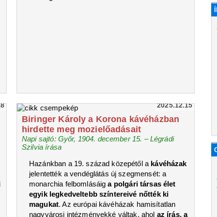
18
2025.12.15
Biringer Károly a Korona kávéházban
hirdette meg mozielőadásait
Napi sajtó: Győr, 1904. december 15. – Légrádi
Szilvia írása
Hazánkban a 19. század közepétől a
kávéházak
jelentették a vendéglátás új szegmensét: a
i
monarchia felbomlásáig
a polgári társas élet
egyik legkedveltebb színtereivé nőtték ki
magukat
. Az európai kávéházak hamisítatlan
nagyvárosi intézményekké váltak, ahol
az írás, a