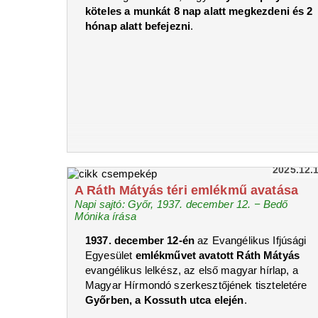
köteles a munkát 8 nap alatt megkezdeni és 2
hónap alatt befejezni
.
2025.12.
A Ráth Mátyás téri emlékmű avatása
Napi sajtó: Győr, 1937. december 12. − Bedő
Mónika írása
1937. december 12-én
az Evangélikus Ifjúsági
Egyesület
emlékművet avatott Ráth Mátyás
evangélikus lelkész, az első magyar hírlap, a
Magyar Hírmondó szerkesztőjének tiszteletére
Győrben, a Kossuth utca elején
.