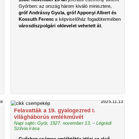
Győrben: az ország három kiváló minisztere,
gróf Andrássy Gyula, gróf Apponyi Albert és
Kossuth Ferenc
a képviselőház fogadótermében
városdíszpolgári oklevelet vehetett át
.
18
2025.11.13
Felavatták a 19. gyalogezred I.
világháborús emlékművét
Napi sajtó: Győr, 1927. november 13. – Légrádi
Szilvia írása
Győrben számos emléktábla idézi az első