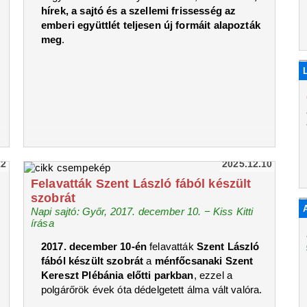
hírek, a sajtó és a szellemi frissesség az
emberi együttlét teljesen új formáit alapozták
meg
.
12
2025.12.10
Felavatták Szent László fából készült
szobrát
Napi sajtó: Győr, 2017. december 10. − Kiss Kitti
írása
2017. december 10-én
felavatták
Szent László
fából készült szobrát
a
ménfőcsanaki Szent
Kereszt Plébánia előtti parkban
, ezzel a
polgárőrök évek óta dédelgetett álma vált valóra.