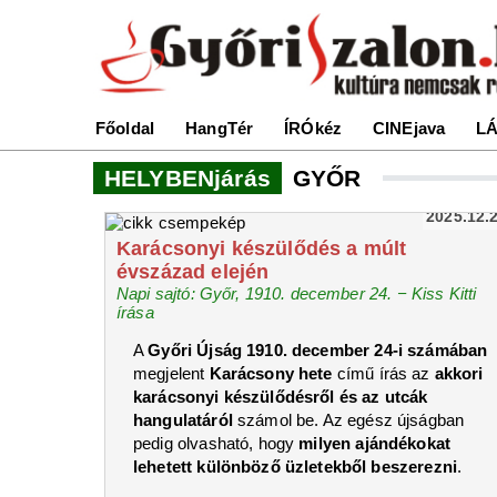
Főoldal
HangTér
ÍRÓkéz
CINEjava
LÁ
HELYBENjárás
GYŐR
2025.12.
Karácsonyi készülődés a múlt
évszázad elején
Napi sajtó: Győr, 1910. december 24. − Kiss Kitti
írása
A
Győri Újság 1910. december 24-i számában
megjelent
Karácsony hete
című írás az
akkori
karácsonyi készülődésről és az utcák
hangulatáról
számol be. Az egész újságban
pedig olvasható, hogy
milyen ajándékokat
lehetett különböző üzletekből beszerezni
.