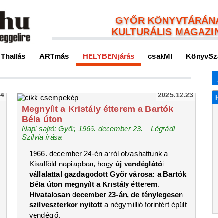
GYŐR KÖNYVTÁRÁN
KULTURÁLIS MAGAZI
Thallás
ARTmás
HELYBENjárás
csakMI
KönyvSz
24
2025.12.23
Megnyílt a Kristály étterem a Bartók
Béla úton
Napi sajtó: Győr, 1966. december 23. – Légrádi
Szilvia írása
1966. december 24-én arról olvashattunk a
Kisalföld napilapban, hogy
új vendéglátói
vállalattal gazdagodott Győr városa: a Bartók
Béla úton megnyílt a Kristály étterem
.
Hivatalosan december 23-án, de ténylegesen
szilveszterkor nyitott
a négymillió forintért épült
vendéglő.