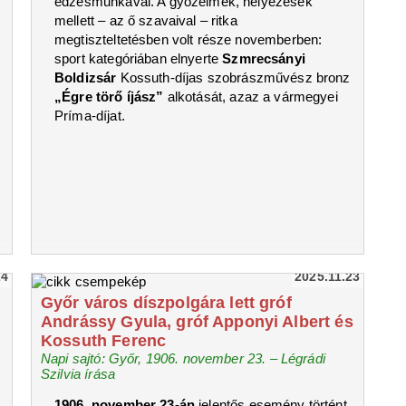
edzésmunkával. A győzelmek, helyezések
mellett – az ő szavaival – ritka
megtiszteltetésben volt része novemberben:
sport kategóriában elnyerte
Szmrecsányi
Boldizsár
Kossuth-díjas szobrászművész bronz
„Égre törő íjász”
alkotását, azaz a vármegyei
Príma-díjat.
24
2025.11.23
Győr város díszpolgára lett gróf
Andrássy Gyula, gróf Apponyi Albert és
Kossuth Ferenc
Napi sajtó: Győr, 1906. november 23. – Légrádi
Szilvia írása
1906. november 23-án
jelentős esemény történt