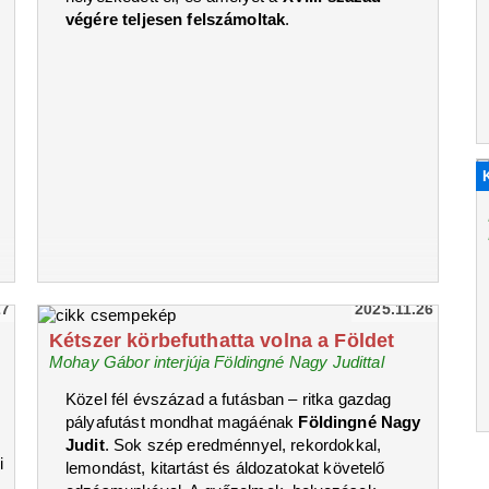
végére teljesen felszámoltak
.
27
2025.11.26
Kétszer körbefuthatta volna a Földet
Mohay Gábor interjúja Földingné Nagy Judittal
Közel fél évszázad a futásban – ritka gazdag
pályafutást mondhat magáénak
Földingné Nagy
Judit
. Sok szép eredménnyel, rekordokkal,
i
lemondást, kitartást és áldozatokat követelő