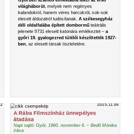
világháborút
, melyek nem regényes
kalandokról, hanem véres harcokról, sok-sok
elesett áldozatról tudósítanak.
A székesegyház
déli oldalfalába épített dombormű
teátrális
jelenete 9731 elesett katonára emlékeztet –
a
győri 19. gyalogezred túlélői készíttették 1927-
ben
, az elesett társak tiszteletére.
12
2025.11.06
A Rába Filmszínház ünnepélyes
átadása
Napi sajtó: Győr, 1960. november 6. − Bedő Mónika
írása