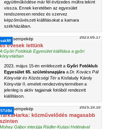
együttműködése már fél évtizedes múltra tekint
vissza. Ennek keretében az egyesület
rendszeresen rendez és szervez
képzőművészeti kiállításokat a kamara
székházában.
2023.05.17
csakMI
65 évesek lettünk
A Győri Fotóklub Egyesület kiállítása a győri
könyvtárban
2023. május 15-én emlékezett a
Győri Fotóklub
Egyesület 65. születésnapjára
a
Dr. Kovács Pál
Könyvtár és Közösségi Tér
a Kisfaludy Károly
Könyvtár II. emeleti rendezvénytermében a
jelenleg is aktív tagjainak fotóiból rendezett
kiállításon.
2025.10.10
eSTéBé
TarkaHarka: közművelődés magasabb
szinten
Mohay Gábor interjúja Rádler-Kutasi Helénával