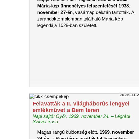
Mária-kép ünnepélyes felszentelését 1938.
november 27-én
, vasárnap délután tartották. A
zarándoktemplomban található Mária-kép
legendája 1928-ban született.
2025.11.
Felavatták a II. világháborús lengyel
emlékművet a Bem téren
Napi sajtó: Győr, 1969. november 24. – Légrádi
Szilvia írása
Magas rangú küldöttség előtt,
1969. november
24-én
, a
Bem téren avatták fel
ünnepélyes