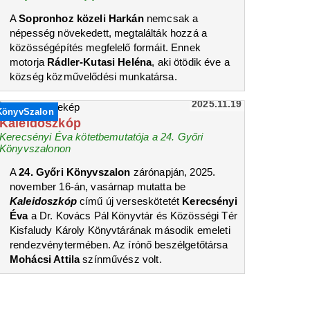
A
Sopronhoz közeli Harkán
nemcsak a
népesség növekedett, megtalálták hozzá a
közösségépítés megfelelő formáit. Ennek
motorja
Rádler-Kutasi Heléna
, aki ötödik éve a
község közművelődési munkatársa.
2025.11.19
KönyvSzalon
Kaleidoszkóp
Kerecsényi Éva kötetbemutatója a 24. Győri
Könyvszalonon
A
24. Győri Könyvszalon
zárónapján, 2025.
november 16-án, vasárnap mutatta be
Kaleidoszkóp
című új verseskötetét
Kerecsényi
Éva
a Dr. Kovács Pál Könyvtár és Közösségi Tér
Kisfaludy Károly Könyvtárának második emeleti
rendezvénytermében. Az írónő beszélgetőtársa
Mohácsi Attila
színművész volt.